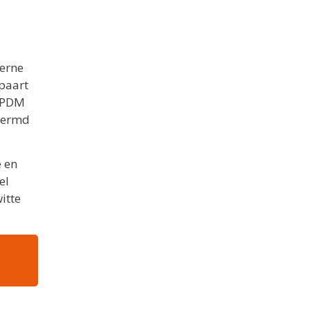
derne
spaart
 EPDM
chermd
e en
el
itte