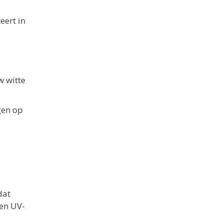
eert in
w witte
gen op
dat
gen UV-