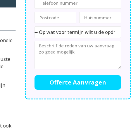
ionele
uste
de
Offerte Aanvragen
ijn
t ook