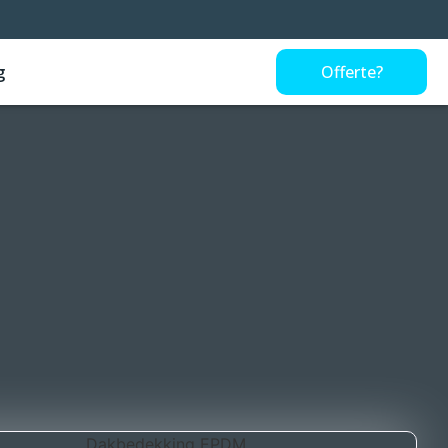
g
Offerte?