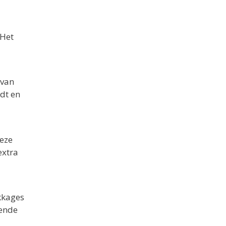
 Het
 van
dt en
eze
extra
kkages
gende