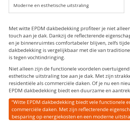
Moderne en esthetische uitstraling
Met witte EPDM dakbedekking profiteer je niet allee
touch aan je dak. Dankzij de reflecterende eigenscha
en je binnenruimtes comfortabeler blijven, zelfs t
dakbedekking is vergelijkbaar met die van traditi
is tegen vochtindringing.
Niet alleen zijn de functionele voordelen overtuig
esthetische uitstraling toe aan je dak. Met zijn strakk
residentiële als commerciële daken. Of je nu een nieu
EPDM dakbedekking biedt een duurzame en aantrekke
“Witte EPDM dakbedekking biedt vele functionele en
commerciële daken. Met zijn reflecterende eigensch
besparing op energiekosten en een moderne uitstra